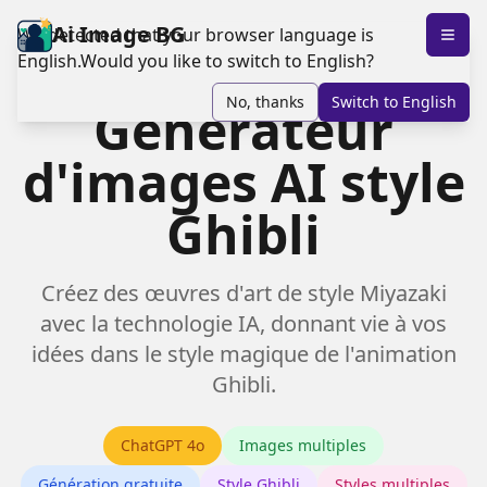
Ai Image BG
We detected that your browser language is
English
.
Would you like to switch to
English
?
No, thanks
Switch to
English
Générateur
d'images AI style
Ghibli
Créez des œuvres d'art de style Miyazaki
avec la technologie IA, donnant vie à vos
idées dans le style magique de l'animation
Ghibli.
ChatGPT 4o
Images multiples
Génération gratuite
Style Ghibli
Styles multiples