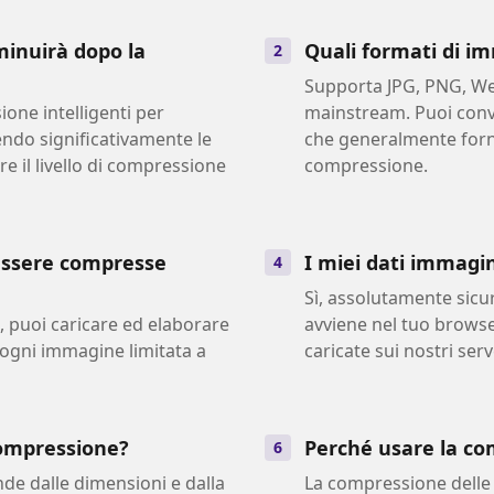
minuirà dopo la
Quali formati di i
2
Supporta JPG, PNG, We
ione intelligenti per
mainstream. Puoi conve
endo significativamente le
che generalmente fornis
re il livello di compressione
compressione.
ssere compresse
I miei dati immagin
4
Sì, assolutamente sicur
i, puoi caricare ed elaborare
avviene nel tuo brows
n ogni immagine limitata a
caricate sui nostri serv
compressione?
Perché usare la co
6
de dalle dimensioni e dalla
La compressione delle 