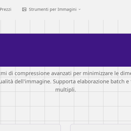
Prezzi
Strumenti per Immagini
umento Intelligent
mpressione Immag
itmi di compressione avanzati per minimizzare le dime
ualità dell'immagine. Supporta elaborazione batch e 
multipli.