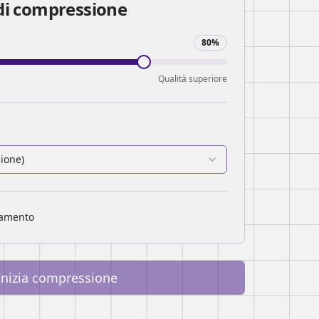
di compressione
80
%
Qualità superiore
sione
)
namento
Inizia compressione