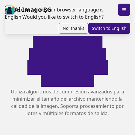
Ai Image BG
We detected that your browser language is
English
.
Would you like to switch to
English
?
No, thanks
Switch to
English
Herramienta
Inteligente de
Compresión de
Imágenes
Utiliza algoritmos de compresión avanzados para
minimizar el tamaño del archivo manteniendo la
calidad de la imagen. Soporta procesamiento por
lotes y múltiples formatos de salida.